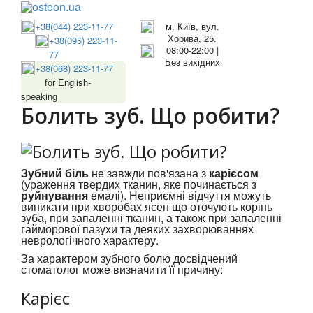
+38(044) 223-11-77
м. Київ, вул.
Хорива, 25.
+38(095) 223-11-
08:00-22:00 |
77
Без вихідних
+38(068) 223-11-77
for English-
speaking
Болить зуб. Що робити?
Зубний біль
не завжди пов'язана з
карієсом
(ураження твердих тканин, яке починається з
руйнування
емалі). Неприємні відчуття можуть
виникати при хворобах ясен що оточують корінь
зуба, при запаленні тканин, а також при запаленні
гайморової пазухи та деяких захворюваннях
неврологічного характеру.
За характером зубного болю досвідчений
стоматолог може визначити її причину:
Карієс