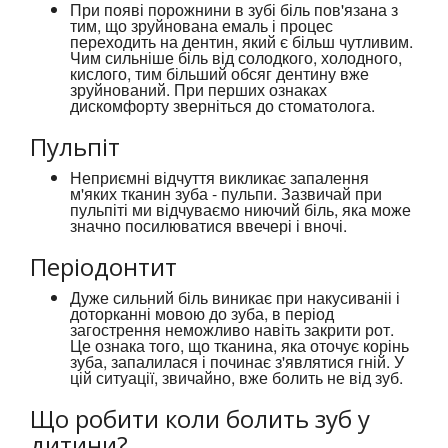
При появі порожнини в зубі біль пов'язана з
тим, що зруйнована емаль і процес
переходить на дентин, який є більш чутливим.
Чим сильніше біль від солодкого, холодного,
кислого, тим більший обсяг дентину вже
зруйнований. При перших ознаках
дискомфорту зверніться до стоматолога.
Пульпіт
Неприємні відчуття викликає запалення
м'яких тканин зуба - пульпи. Зазвичай при
пульпіті ми відчуваємо ниючий біль, яка може
значно посилюватися ввечері і вночі.
Періодонтит
Дуже сильний біль виникає при накусиваніі і
доторканні мовою до зуба, в період
загострення неможливо навіть закрити рот.
Це ознака того, що тканина, яка оточує корінь
зуба, запалилася і починає з'являтися гній. У
цій ситуації, звичайно, вже болить не від зуб.
Що робити коли болить зуб у
дитини?