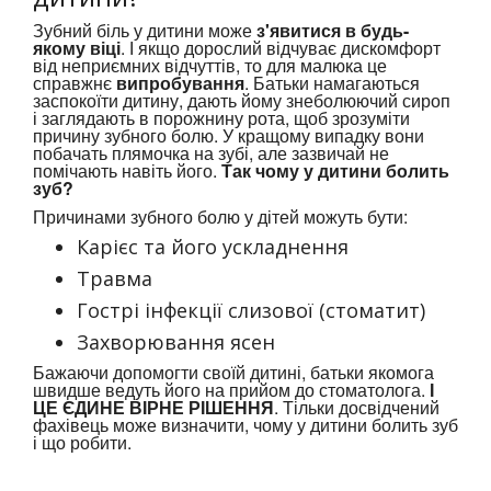
Зубний біль у дитини може
з'явитися в будь-
якому віці
. І якщо дорослий відчуває дискомфорт
від неприємних відчуттів, то для малюка це
справжнє
випробування
. Батьки намагаються
заспокоїти дитину, дають йому знеболюючий сироп
і заглядають в порожнину рота, щоб зрозуміти
причину зубного болю. У кращому випадку вони
побачать плямочка на зубі, але зазвичай не
помічають навіть його.
Так чому у дитини болить
зуб?
Причинами зубного болю у дітей можуть бути:
Карієс та його ускладнення
Травма
Гострі інфекції слизової (стоматит)
Захворювання ясен
Бажаючи допомогти своїй дитині, батьки якомога
швидше ведуть його на прийом до стоматолога.
І
ЦЕ ЄДИНЕ ВІРНЕ РІШЕННЯ
. Тільки досвідчений
фахівець може визначити, чому у дитини болить зуб
і що робити.