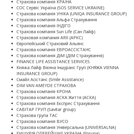
Страхова компанія КРАЇНА
СОС Сервіс Україна (SOS SERVICE UKRAINE)
Страхова компанія УНІКА (UNIQA INSURANCE GROUP)
Страхова компанія Альфа Страхування
Страхова компанія ІНДІГО
Страхова компанія Sun Life (Сан Лайф)
Страховая компания ARX (АРКС)
Європейський Страховий Альянс
Страхова компанія ЕВРОАССІСТАНС
Страхова компанія ДІМ (ДІМ Страхування)
FINANCE LIFE ASSISTANCE SERVICES
Княжа Лайф Вієнна Іншуранс Груп (КНЯЖА VIENNA
INSURANCE GROUP)
Смайл Асістанс (Smile Assistance)
DIM VAN AMEYDE СТРАХОВА
Страхова компанія КРОНА
Страхова компанія АСКА Життя (АСКА)
Страхова компанія Експрес Страхування
САВІТАР ГРУП (Savitar group)
Страхова група ТАС
Cтрахова компанія ВУСО
Страхова компанія Універсальна (UNIVERSALNA)
ЕНШУРІЯ ОПЕРЕЙШНЗ УКРАЇНА (Ensuria)