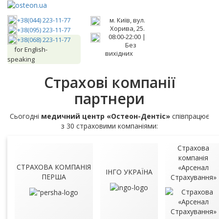
+38(044) 223-11-77
м. Київ, вул.
Хорива, 25.
+38(095) 223-11-77
08:00-22:00 |
+38(068) 223-11-77
Без
for English-
вихідних
speaking
Страхові компанії
партнери
Сьогодні
медичний центр «Остеон-Дентіс»
співпрацює
з 30 страховими компаніями:
Страхова
компанія
СТРАХОВА КОМПАНІЯ
«Арсенал
ІНГО УКРАЇНА
ПЕРША
Страхування»