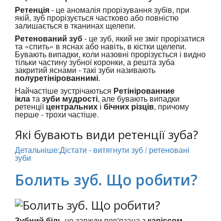
Ретенція
- це аномалія прорізування зубів, при
якій, зуб прорізується частково або повністю
залишається в тканинах щелепи.
Ретенований зуб
- це зуб, який не зміг прорізатися
та «спить» в яснах або навіть, в кістки щелепи.
Бувають випадки, коли назовні прорізується і видно
тільки частину зубної коронки, а решта зуба
закритий яснами - такі зуби називають
полуретінірованнимі
.
Найчастіше зустрічаються
Ретінірованние
ікла
та
зуби мудрості
, але бувають випадки
ретенції
центральних
і
бічних різців
, причому
перше - трохи частіше.
Які бувають види ретенції зуба?
Детальніше:Дістати - витягнути зуб / ретеновані
зуби
Болить зуб. Що робити?
Зубний біль
не завжди пов'язана з
карієсом