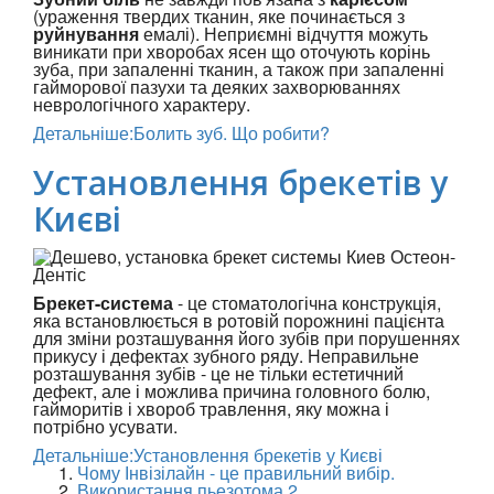
(ураження твердих тканин, яке починається з
руйнування
емалі). Неприємні відчуття можуть
виникати при хворобах ясен що оточують корінь
зуба, при запаленні тканин, а також при запаленні
гайморової пазухи та деяких захворюваннях
неврологічного характеру.
Детальніше:Болить зуб. Що робити?
Установлення брекетів у
Києві
Брекет-система
- це стоматологічна конструкція,
яка встановлюється в ротовій порожнині пацієнта
для зміни розташування його зубів при порушеннях
прикусу і дефектах зубного ряду. Неправильне
розташування зубів - це не тільки естетичний
дефект, але і можлива причина головного болю,
гайморитів і хвороб травлення, яку можна і
потрібно усувати.
Детальніше:Установлення брекетів у Києві
Чому Інвізілайн - це правильний вибір.
Використання пьезотома 2