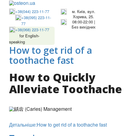
+38(044) 223-11-77
м. Київ, вул.
Хорива, 25.
+38(095) 223-11-
08:00-22:00 |
77
Без вихідних
+38(068) 223-11-77
for English-
speaking
How to get rid of a
toothache fast
How to Quickly
Alleviate Toothache
Детальніше:How to get rid of a toothache fast